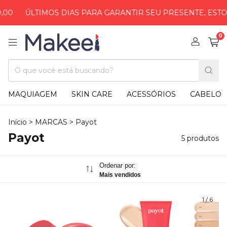
ÚLTIMOS DIAS PARA GARANTIR SEU PRESENTE, ESTOQUE 
0
MAQUIAGEM
SKIN CARE
ACESSÓRIOS
CABELO
Início
>
MARCAS
>
Payot
Payot
5 produtos
Ordenar por:
Mais vendidos
1
/
6