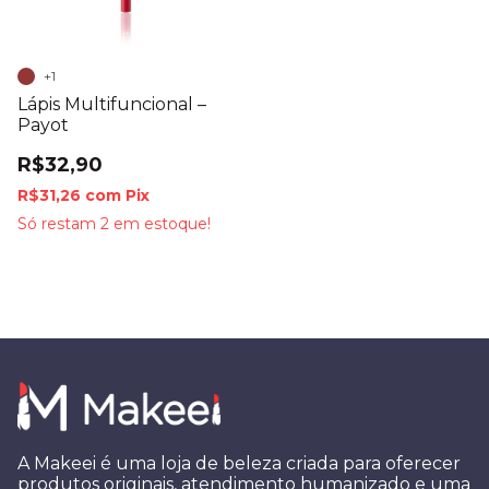
+1
Lápis Multifuncional –
Payot
R$32,90
R$31,26
com
Pix
Só restam
2
em estoque!
A Makeei é uma loja de beleza criada para oferecer
produtos originais, atendimento humanizado e uma