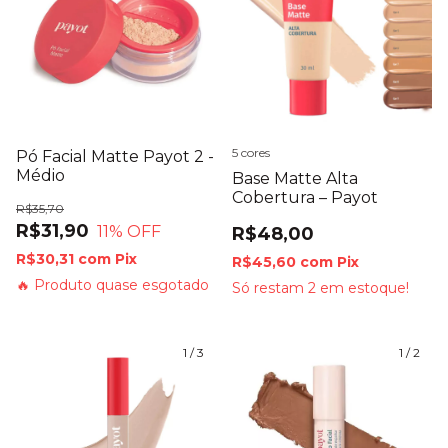
5 cores
Pó Facial Matte Payot 2 -
Médio
Base Matte Alta
Cobertura – Payot
R$35,70
R$31,90
11
% OFF
R$48,00
R$30,31
com
Pix
R$45,60
com
Pix
🔥 Produto quase esgotado
Só restam
2
em estoque!
1
/
3
1
/
2