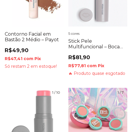
Contorno Facial em
5 cores
Bastão 2 Médio – Payot
Stick Pele
Multifuncional – Boca
R$49,90
Rosa
R$81,90
R$47,41
com
Pix
R$77,81
com
Pix
Só restam
2
em estoque!
🔥 Produto quase esgotado
1
/
10
1
/
7