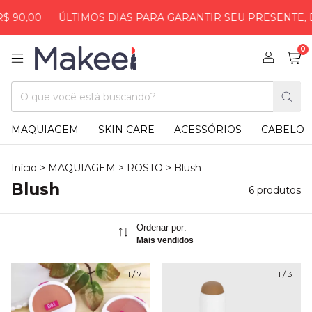
 90,00
ÚLTIMOS DIAS PARA GARANTIR SEU PRESENTE, E
0
MAQUIAGEM
SKIN CARE
ACESSÓRIOS
CABELO
Início
>
MAQUIAGEM
>
ROSTO
>
Blush
Blush
6 produtos
Ordenar por:
Mais vendidos
1
/
7
1
/
3