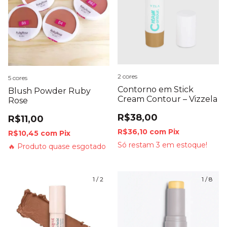
2 cores
5 cores
Contorno em Stick
Blush Powder Ruby
Cream Contour – Vizzela
Rose
R$38,00
R$11,00
R$36,10
com
Pix
R$10,45
com
Pix
Só restam
3
em estoque!
🔥 Produto quase esgotado
1
/
2
1
/
8