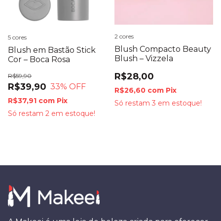
2 cores
5 cores
Blush Compacto Beauty
Blush em Bastão Stick
Blush – Vizzela
Cor – Boca Rosa
R$28,00
R$59,90
R$39,90
33
% OFF
R$26,60
com
Pix
R$37,91
com
Pix
Só restam
3
em estoque!
Só restam
2
em estoque!