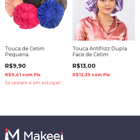
Touca de Cetim
Touca Antifrizz Dupla
Pequena
Face de Cetim
R$9,90
R$13,00
R$9,41
com
Pix
R$12,35
com
Pix
Só restam
4
em estoque!