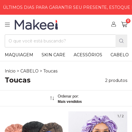
ÚLTIMOS DIAS PARA GARANTIR SEU PRESENTE, ESTOQUE L
0
MAQUIAGEM
SKIN CARE
ACESSÓRIOS
CABELO
Início
>
CABELO
>
Toucas
Toucas
2 produtos
Ordenar por:
Mais vendidos
1
/
2