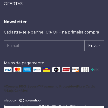
OFERTAS
Newsletter
Cadastre-se e ganhe 10% OFF na primeira compra
Meios de pagamento
🔒
💳
Compra 100% Segura
Pagamento Protegido
📲
Pix e Cartão
💛
Loja Confiável
Copyright Makeei - 49375809000197 - 2026. Todos os