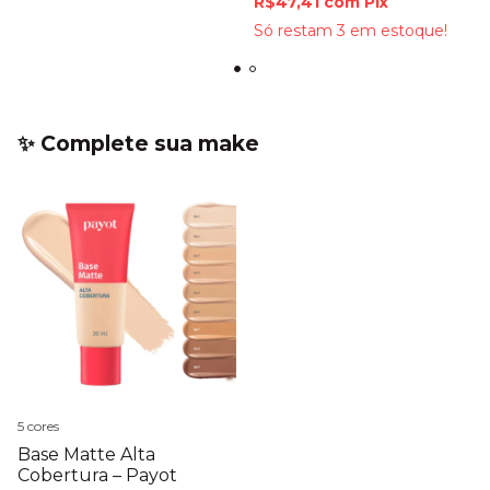
R$47,41
com
Pix
Só restam
3
em estoque!
✨ Complete sua make
5 cores
Base Matte Alta
Cobertura – Payot