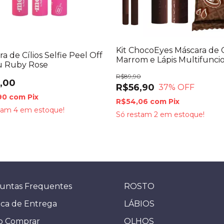
Kit ChocoEyes Máscara de C
a de Cílios Selfie Peel Off
Marrom e Lápis Multifuncio
u Ruby Rose
Fran by Franciny Ehlke
R$89,90
,00
R$56,90
37
% OFF
90
com
Pix
R$54,06
com
Pix
stam
4
em estoque!
Só restam
2
em estoque!
untas Frequentes
ROSTO
ica de Entrega
LÁBIOS
 Comprar
OLHOS