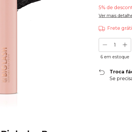
5% de descon
Ver mais detalh
Frete gráti
6
em estoque
Troca fá
Se precis