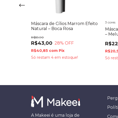
3 cores
Máscara de Cílios Marrom Efeito
wfix –
Natural – Boca Rosa
Máscar
– Mel
R$59,90
R$43,00
28
% OFF
R$22
R$40,85
com
Pix
R$20,
e!
Só restam
4
em estoque!
Só re
Perg
Polít
A Makeei é uma loja de
Como