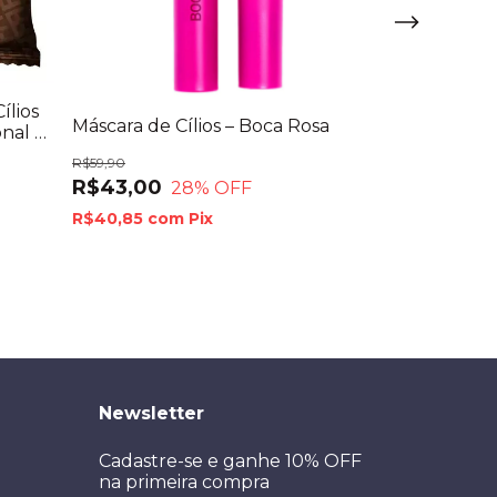
ílios
Máscara de Cílios – Boca Rosa
nal –
R$59,90
Máscara de Cí
R$43,00
28
% OFF
Makeup
R$40,85
com
Pix
R$69,00
R$43,00
3
R$40,85
com
🔥 Produto qu
Newsletter
Cadastre-se e ganhe 10% OFF
na primeira compra