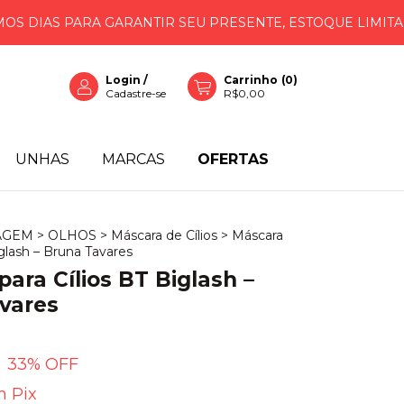
AS PARA GARANTIR SEU PRESENTE, ESTOQUE LIMITADO!
Login
/
Carrinho
(
0
)
Cadastre-se
R$0,00
UNHAS
MARCAS
OFERTAS
AGEM
>
OLHOS
>
Máscara de Cílios
>
Máscara
iglash – Bruna Tavares
ara Cílios BT Biglash –
vares
33
% OFF
m
Pix