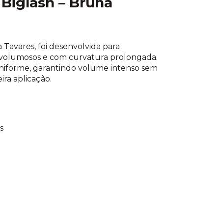
 Biglash – Bruna
a Tavares, foi desenvolvida para
, volumosos e com curvatura prolongada.
niforme, garantindo volume intenso sem
ra aplicação.
s