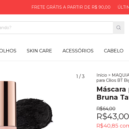
FRETE GRÁTIS A PARTIR DE R$ 90,00
ÚLTIMOS DI
OLHOS
SKIN CARE
ACESSÓRIOS
CABELO
Início
>
MAQUI
1
/
3
para Cílios BT B
Máscara p
Bruna Ta
R$64,00
R$43,00
R$40,85
co