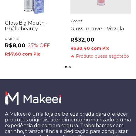
2 cores
Gloss Big Mouth -
Phállebeauty
Gloss In Love – Vizzela
R$10,90
R$32,00
R$8,00
27
% OFF
R$30,40
com
Pix
R$7,60
com
Pix
🔥 Produto quase esgotado
A Makeei é uma loja de beleza criada para oferecer
produtos originais, atendimento humanizado e uma
experiência de compra segura. Trabalhamos com
carinho, transparência e dedicação para conquistar